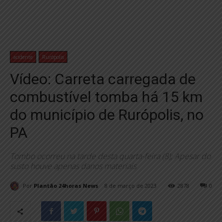
acidente
Rurópolis
Vídeo: Carreta carregada de
combustível tomba há 15 km
do município de Rurópolis, no
PA
Tombo ocorreu na tarde desta quarta-feira (8); Apesar do
susto houve apenas danos materiais
Por
Plantão 24horas News
8 de março de 2023
2878
0