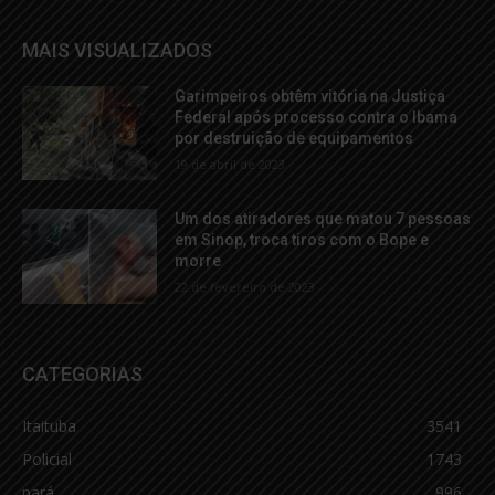
MAIS VISUALIZADOS
Garimpeiros obtêm vitória na Justiça
Federal após processo contra o Ibama
por destruição de equipamentos
19 de abril de 2023
Um dos atiradores que matou 7 pessoas
em Sinop, troca tiros com o Bope e
morre
22 de fevereiro de 2023
CATEGORIAS
Itaituba
3541
Policial
1743
pará
996