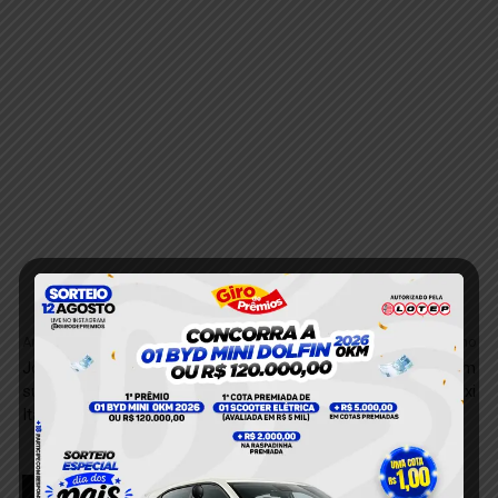
Anterior
Próximo
Jovem de 18 anos é preso
Jovens são presos com
suspeito de furtar celular em
maconha e oxi
Itaituba
RELACIONADOS