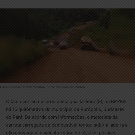
Local onde a carreta tombou. Foto: Reprodução/Vídeo
O fato ocorreu na tarde desta quarta-feira (8), na BR-163
há 15 quilômetros do município de Rurópolis, Sudoeste
do Pará. De acordo com informações, o motorista da
carreta carregada de combustível tentou subir a ladeira e
não conseguiu, o veículo voltou de ré, e foi possível