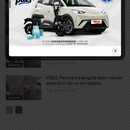
Homem com mandado de prisão
preventiva é preso pela Polícia Militar
em Rurópolis
6 de agosto de 2026
Justiça
Motorista é preso por suspeita de
embriaguez após acidente que deixou
pedestre ferida em Itaituba
6 de agosto de 2026
acidente
VÍDEO; Pedestre é atingida após colisão
entre dois carros em Itaituba
6 de agosto de 2026
acidente