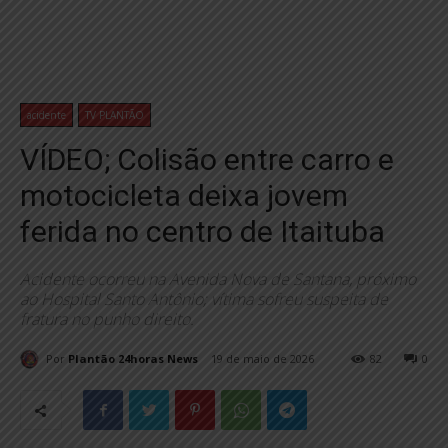
acidente
TV PLANTÃO
VÍDEO; Colisão entre carro e
motocicleta deixa jovem
ferida no centro de Itaituba
Acidente ocorreu na Avenida Nova de Santana, próximo
ao Hospital Santo Antônio; vítima sofreu suspeita de
fratura no punho direito.
Por
Plantão 24horas News
19 de maio de 2026
82
0