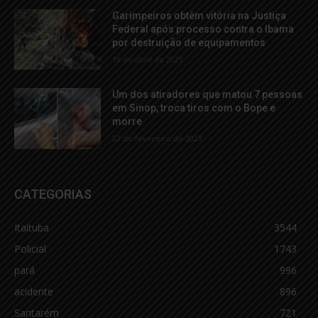
Garimpeiros obtêm vitória na Justiça
Federal após processo contra o Ibama
por destruição de equipamentos
19 de abril de 2023
Um dos atiradores que matou 7 pessoas
em Sinop, troca tiros com o Bope e
morre
22 de fevereiro de 2023
CATEGORIAS
Itaituba
3544
Policial
1743
pará
996
acidente
896
Santarém
721