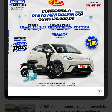
Anterior
Próximo
Pintor é condenado a 30
Suspeitos de série de
anos de prisão por latrocínio
arrombamentos são presos
de idoso em Santarém
em área de mata em Itaituba
RELACIONADOS
VÍDEO; Caminhonete arrasta motocicleta
após acidente e deixa duas mulheres