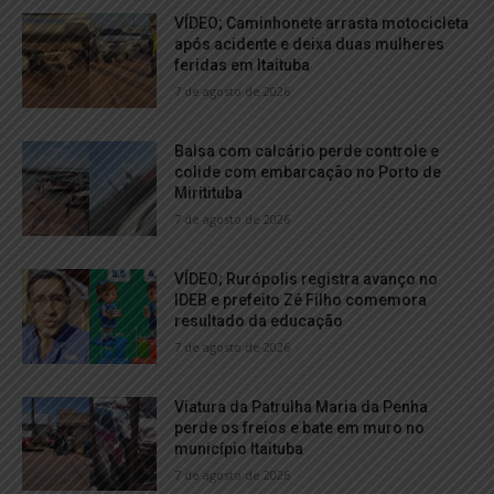
VÍDEO; Caminhonete arrasta motocicleta
após acidente e deixa duas mulheres
feridas em Itaituba
7 de agosto de 2026
Balsa com calcário perde controle e
colide com embarcação no Porto de
Miritituba
7 de agosto de 2026
VÍDEO; Rurópolis registra avanço no
IDEB e prefeito Zé Filho comemora
resultado da educação
7 de agosto de 2026
Viatura da Patrulha Maria da Penha
perde os freios e bate em muro no
município Itaituba
7 de agosto de 2026