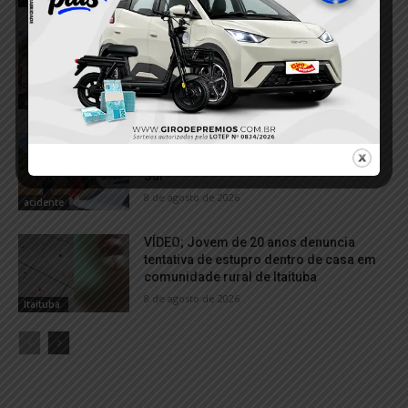
VÍDEO; Dois acidentes mobilizam
equipes de resgate e deixam três
feridos em Itaituba
8 de agosto de 2026
acidente
VÍDEO; Motorista perde controle e
caminhonete tomba na Estrada Norte-
Sul
8 de agosto de 2026
acidente
VÍDEO; Jovem de 20 anos denuncia
tentativa de estupro dentro de casa em
comunidade rural de Itaituba
8 de agosto de 2026
Itaituba