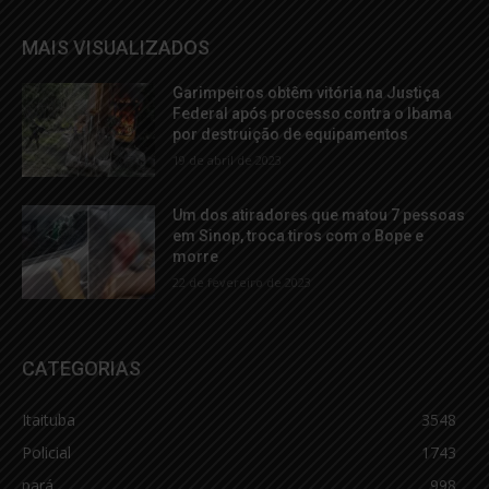
MAIS VISUALIZADOS
Garimpeiros obtêm vitória na Justiça
Federal após processo contra o Ibama
por destruição de equipamentos
19 de abril de 2023
Um dos atiradores que matou 7 pessoas
em Sinop, troca tiros com o Bope e
morre
22 de fevereiro de 2023
CATEGORIAS
Itaituba
3548
Policial
1743
pará
998