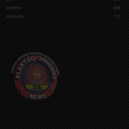
acidente
898
Santarém
721