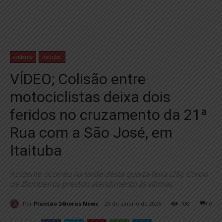
acidente
Itaituba
VÍDEO; Colisão entre
motociclistas deixa dois
feridos no cruzamento da 21ª
Rua com a São José, em
Itaituba
Acidente ocorreu na tarde desta quarta-feira (28); Corpo
de Bombeiros prestou atendimento às vítimas.
Por
Plantão 24horas News
29 de janeiro de 2026
108
0