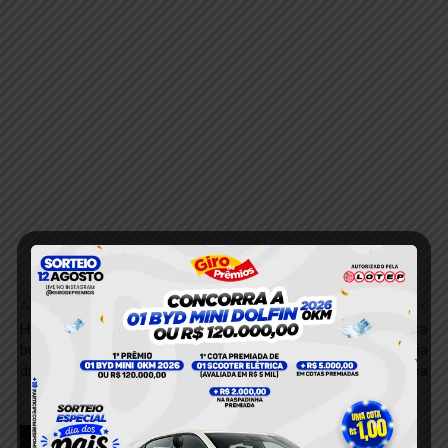
Anterior
Próximo
Homem é morto a tiros após
Coopemvat convoca
buscar socorro em bar no
cooperados para Assembleia
distrito de Moraes Almeida
Geral Ordinária em Itaituba
RELACIONADOS