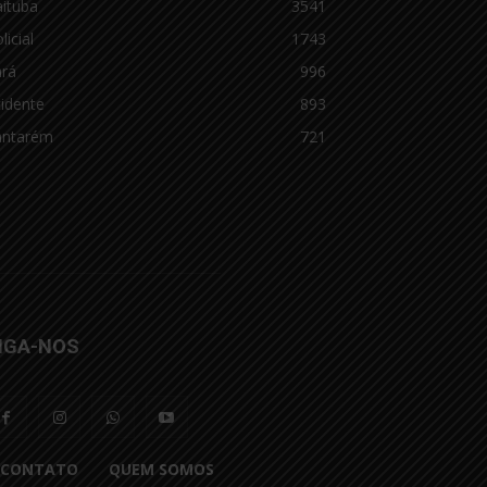
aituba
3541
licial
1743
ará
996
idente
893
antarém
721
IGA-NOS
CONTATO
QUEM SOMOS