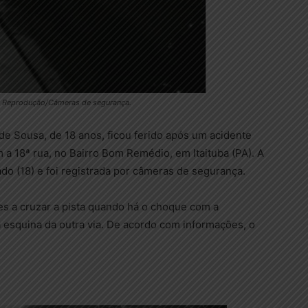
to: Reprodução/Câmeras de segurança.
de Sousa, de 18 anos, ficou ferido após um acidente
a 18ª rua, no Bairro Bom Remédio, em Itaituba (PA). A
do (18) e foi registrada por câmeras de segurança.
tes a cruzar a pista quando há o choque com a
na esquina da outra via. De acordo com informações, o