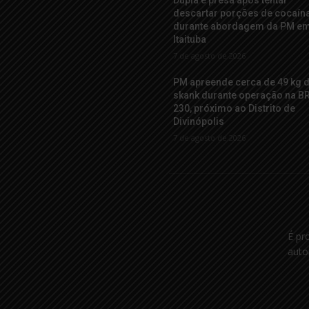
Dupla é presa após tentar
descartar porções de cocaín
durante abordagem da PM e
Itaituba
7 de agosto de 2026
PM apreende cerca de 49 kg 
skank durante operação na B
230, próximo ao Distrito de
Divinópolis
7 de agosto de 2026
É pr
auto