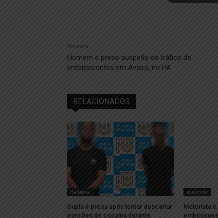
Anterior
Homem é preso suspeito de tráfico de
entorpecentes em Aveiro, no PA
RELACIONADOS
Itaituba
acidente
Dupla é presa após tentar descartar
Motorista é
porções de cocaína durante
embriaguez