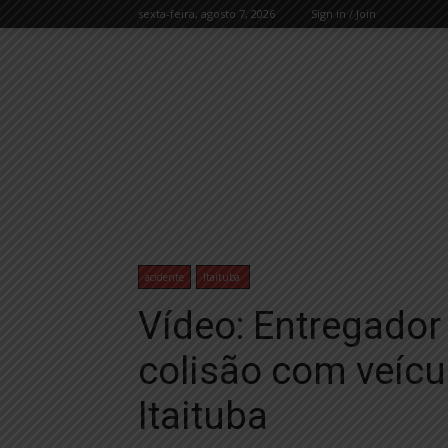
sexta-feira, agosto 7, 2026
Sign in / Join
acidente
Itaituba
Vídeo: Entregador 
colisão com veíc
Itaituba