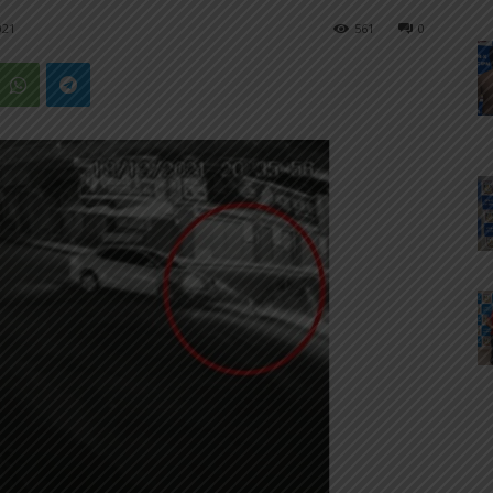
021
561
0