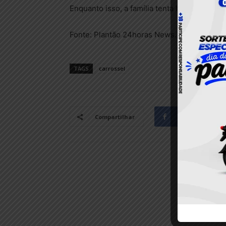
Enquanto isso, a família tenta localizar o mo
Fonte: Plantão 24horas News.
TAGS
carrossel
Facebook
Compartilhar