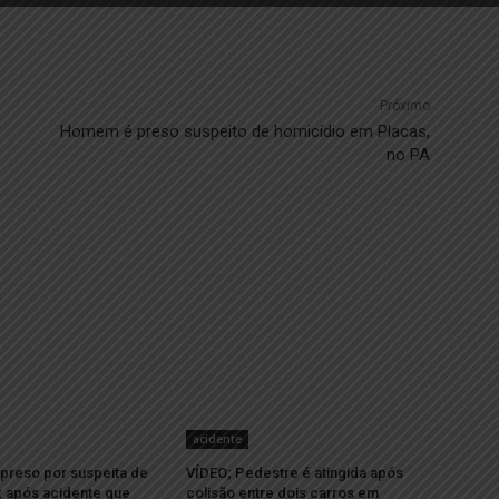
Próximo
Homem é preso suspeito de homicídio em Placas,
no PA
acidente
 preso por suspeita de
VÍDEO; Pedestre é atingida após
 após acidente que
colisão entre dois carros em