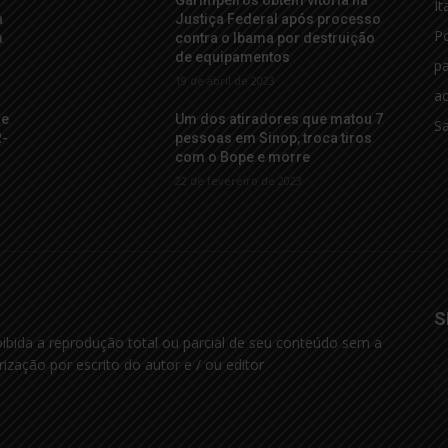
Garimpeiros obtêm vitória na
It
a
Justiça Federal após processo
Po
m
contra o Ibama por destruição
de equipamentos
p
19 de abril de 2023
ac
de
Um dos atiradores que matou 7
S
R-
pessoas em Sinop, troca tiros
com o Bope e morre
22 de fevereiro de 2023
S
oibida a reprodução total ou parcial de seu conteúdo sem a
rização por escrito do autor e / ou editor