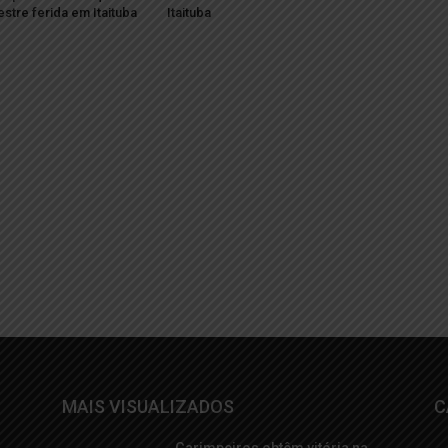
stre ferida em Itaituba
Itaituba
MAIS VISUALIZADOS
C