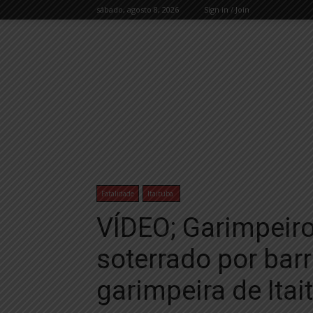
sábado, agosto 8, 2026
Sign in / Join
Fatalidade
Itaituba
VÍDEO; Garimpeiro
soterrado por barr
garimpeira de Itai