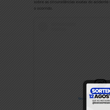
sobre as circunstâncias exatas do acidente
o ocorrido.
Ver essa foto no I