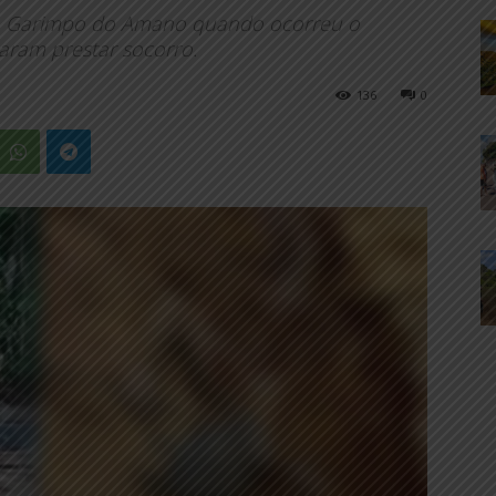
a no Garimpo do Amano quando ocorreu o
aram prestar socorro.
136
0