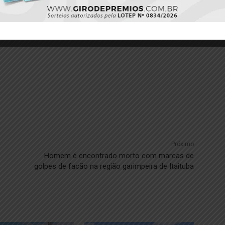
Próximo
Homem é encontrado morto com marcas de
golpes de facão na região garimpeira de Itaituba