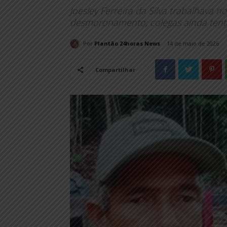
Joesley Ferreira da Silva trabalhav
desmoronamento; colegas ainda tent
Por
Plantão 24horas News
14 de maio de 2026
Compartilhar