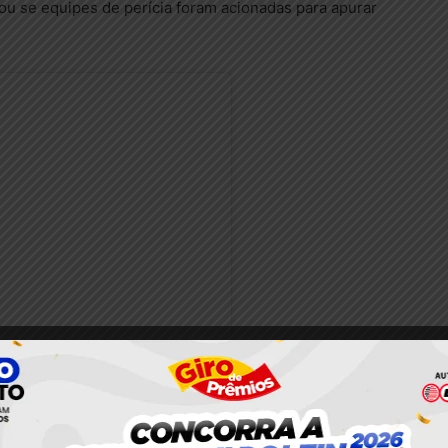
 ou se equipes de perícia foram acionadas para apurar
nstagram