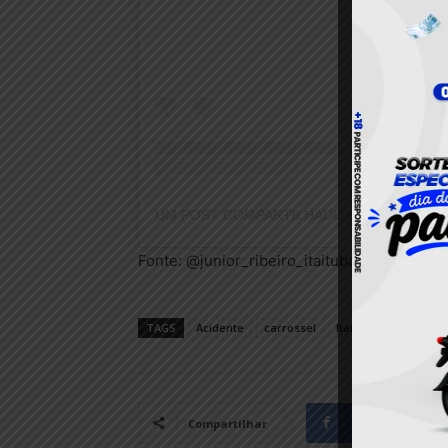
Fonte: @junior_ribeiro_itaituba
TAGS
Acidente
carrossel
Itaituba
Pará
Facebook
Compartilhar