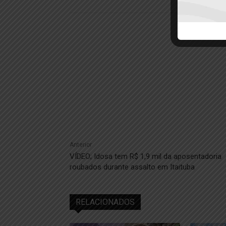
Anterior
VÍDEO; Idosa tem R$ 1,9 mil da aposentadoria
roubados durante assalto em Itaituba
RELACIONADOS