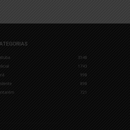
ATEGORIAS
aituba
3548
licial
1743
ará
998
idente
898
antarém
721