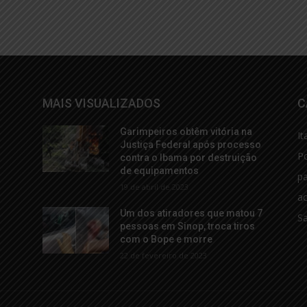
MAIS VISUALIZADOS
C
Garimpeiros obtêm vitória na
It
Justiça Federal após processo
Po
contra o Ibama por destruição
de equipamentos
p
19 de abril de 2023
ac
Um dos atiradores que matou 7
S
pessoas em Sinop, troca tiros
com o Bope e morre
22 de fevereiro de 2023