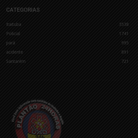
CATEGORIAS
Itaituba
3538
Policial
1741
pará
995
acidente
891
Santarém
721