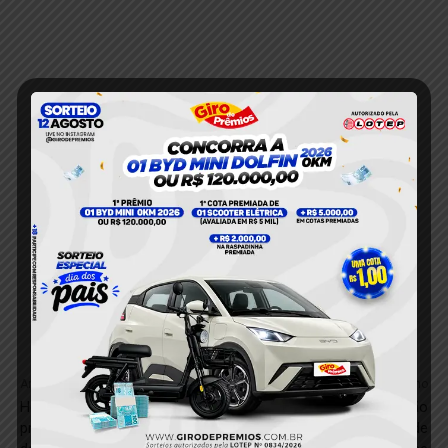
Anterior
Próximo
Homem com mandado de
VÍDEO; Reforma e ampliação
prisão por violência
do Hospital Municipal de