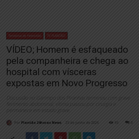
Tentativa de Homicídio
TV PLANTÃO
VÍDEO; Homem é esfaqueado
pela companheira e chega ao
hospital com vísceras
expostas em Novo Progresso
Discussão no Garimpo dos Piranhas terminou com grave
ferimento abdominal; vítima passou por cirurgia e
permanece em estado grave.
Por
Plantão 24horas News
25 de junho de 2026
93
0