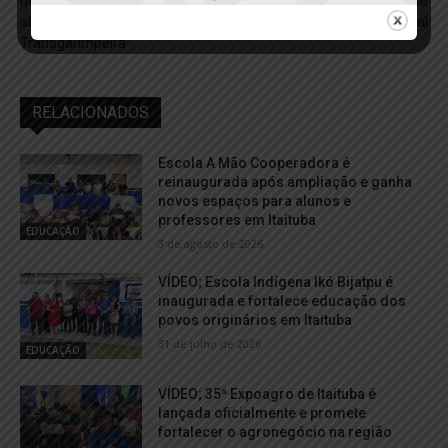
doméstica é preso durante
Rurópolis entram na fase
abordagem na
final
Transgarimpeira
RELACIONADOS
Escola A Mão Cooperadora é
reinaugurada após ampliação e ganha
novos espaços para alunos e
professores em Itaituba
EDUCAÇÃO
3 de agosto de 2026
VÍDEO; Escola Indígena Ikó Bijatpu é
inaugurada e fortalece educação dos
povos originários em Itaituba
31 de julho de 2026
EDUCAÇÃO
VÍDEO; 35ª Expoagro de Itaituba é
lançada oficialmente e promete
fortalecer o agronegócio na região