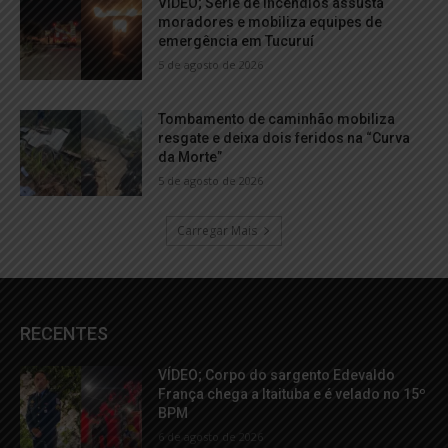
VÍDEO; Série de incêndios assusta
moradores e mobiliza equipes de
emergência em Tucuruí
5 de agosto de 2026
Tombamento de caminhão mobiliza
resgate e deixa dois feridos na “Curva
da Morte”
5 de agosto de 2026
Carregar Mais
RECENTES
VÍDEO; Corpo do sargento Edevaldo
França chega a Itaituba e é velado no 15º
BPM
6 de agosto de 2026