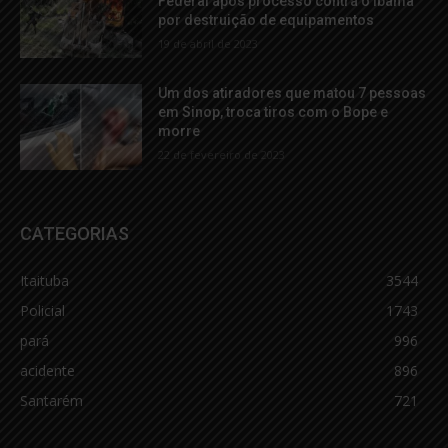
Federal após processo contra o Ibama
por destruição de equipamentos
19 de abril de 2023
Um dos atiradores que matou 7 pessoas
em Sinop, troca tiros com o Bope e
morre
22 de fevereiro de 2023
CATEGORIAS
Itaituba
3544
Policial
1743
pará
996
acidente
896
Santarém
721