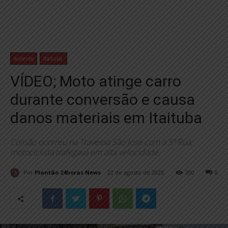
acidente
Itaituba
VÍDEO; Moto atinge carro
durante conversão e causa
danos materiais em Itaituba
Colisão ocorreu na Travessa São José com a 5ª Rua;
motociclista trafegava em alta velocidade.
Por
Plantão 24horas News
22 de agosto de 2025
200
0