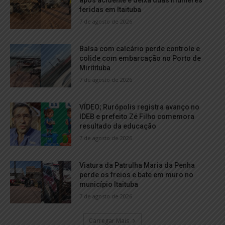
após acidente e deixa duas mulheres
feridas em Itaituba
7 de agosto de 2026
Balsa com calcário perde controle e
colide com embarcação no Porto de
Miritituba
7 de agosto de 2026
VÍDEO; Rurópolis registra avanço no
IDEB e prefeito Zé Filho comemora
resultado da educação
7 de agosto de 2026
Viatura da Patrulha Maria da Penha
perde os freios e bate em muro no
município Itaituba
7 de agosto de 2026
Carregar Mais