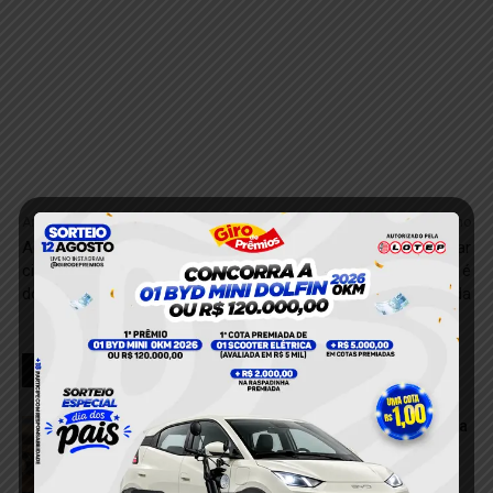
Anterior
Próximo
Acidente na BR-222 deixa
Suspeito de arrombar
cinco mortos entre Rondon
lanchonete e furtar R$ 1 mil é
do Pará e Dom Eliseu
preso em Moraes Almeida
RELACIONADOS
VÍDEO; Caminhonete arrasta motocicleta
após acidente e deixa duas mulheres
feridas em Itaituba