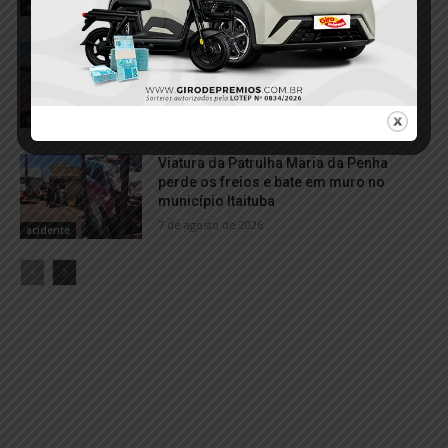
7 de agosto de 2026
acidente
Balsa com calcário perde controle e
colide com embarcação no Porto de
Miritituba
7 de agosto de 2026
acidente
Viatura da Patrulha Maria da Penha
perde os freios e bate em muro no
município Itaituba
7 de agosto de 2026
acidente