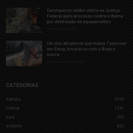
Garimpeiros obtêm vitória na Justiça
Federal após processo contra o Ibama
por destruição de equipamentos
19 de abril de 2023
Um dos atiradores que matou 7 pessoas
em Sinop, troca tiros com o Bope e
morre
22 de fevereiro de 2023
CATEGORIAS
Itaituba
3539
Policial
1741
pará
995
acidente
892