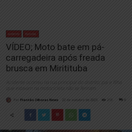
acidente
Itaituba
VÍDEO; Moto bate em pá-
carregadeira após freada
brusca em Miritituba
Acidente ocorreu na rua principal do distrito; pai e filha
que estavam na motocicleta não se feriram.
Por
Plantão 24horas News
22 de outubro de 2025
213
0