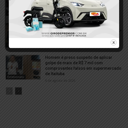
6 de agosto de 2026
acidente
VÍDEO; Corpo do sargento Edevaldo
França chega a Itaituba e é velado no 15º
BPM
6 de agosto de 2026
Itaituba
Homem é preso suspeito de aplicar
golpe de mais de R$ 7 mil com
comprovantes falsos em supermercado
de Itaituba
Estelionato
6 de agosto de 2026