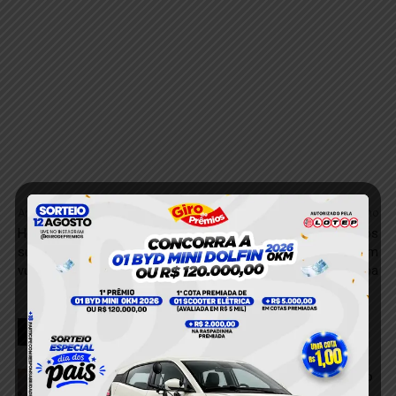
Anterior
Próximo
Homem é preso em Juruti
Padrasto é Preso Após
suspeito de estupro de
Estuprar Menor em
vulnerável
Comunidade de Itaituba
RELACIONADOS
VÍDEO; Pedestre é atingida após colisão
entre dois carros em Itaituba