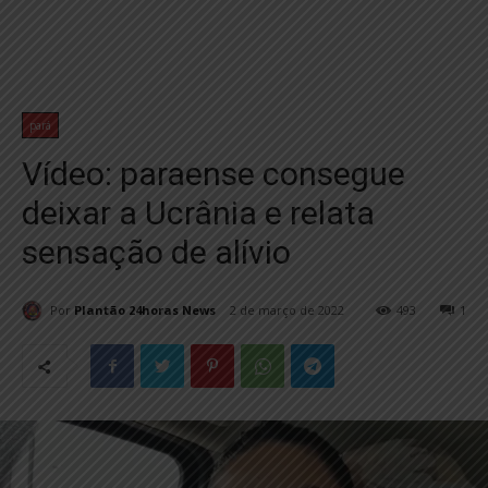
pará
Vídeo: paraense consegue
deixar a Ucrânia e relata
sensação de alívio
Por
Plantão 24horas News
2 de março de 2022
493
1