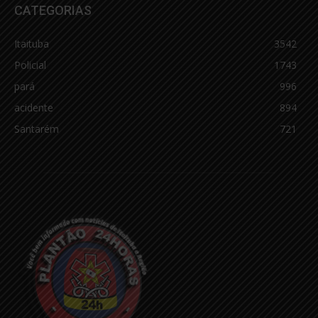
CATEGORIAS
Itaituba
3542
Policial
1743
pará
996
acidente
894
Santarém
721