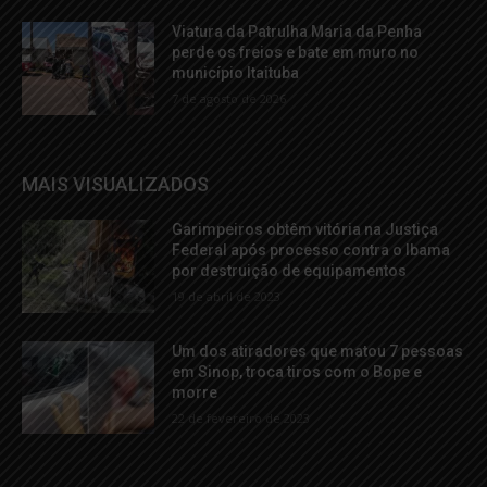
Viatura da Patrulha Maria da Penha
perde os freios e bate em muro no
município Itaituba
7 de agosto de 2026
MAIS VISUALIZADOS
Garimpeiros obtêm vitória na Justiça
Federal após processo contra o Ibama
por destruição de equipamentos
19 de abril de 2023
Um dos atiradores que matou 7 pessoas
em Sinop, troca tiros com o Bope e
morre
22 de fevereiro de 2023