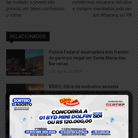
ter matado o jovem são
comércios, recupera veículos
presos; um deles confessou
e cumpre mandados judiciais
o crime
em Altamira, no PA
RELACIONADOS
Polícia Federal desmantela três frentes
de garimpo ilegal em Santa Maria das
Barreiras
6 de agosto de 2026
Garimpo Ilegal
VÍDEO; Série de incêndios assusta
moradores e mobiliza equipes de
emergência em Tucuruí
5 de agosto de 2026
Incêndio
VÍDEO; Foragido do sistema prisional de
Mato Grosso é recapturado pela PM em
Tucuruí