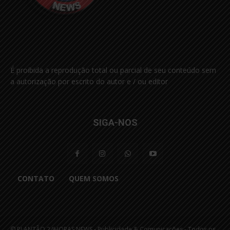
É proibida a reprodução total ou parcial de seu conteúdo sem
a autorização por escrito do autor e / ou editor
SIGA-NOS
CONTATO
QUEM SOMOS
© PLANTÃO 24HORAS NEWS - Publicidade & Comunicações - Todos os