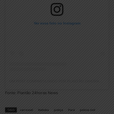
Ver essa foto no Instagram
UM POST COMPARTILHADO POR PLANTÃO 24HORAS NEWS (@PLANTAO24HORASNEWS)
Fonte: Plantão 24horas News
TAGS
carrossel
Itaituba
justiça
Pará
policia civil