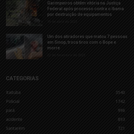
Garimpeiros obtêm vitória na Justiça
Federal após processo contra o Ibama
por destruição de equipamentos
19 de abril de 2023
Um dos atiradores que matou 7 pessoas
em Sinop, troca tiros com o Bope e
morre
22 de fevereiro de 2023
CATEGORIAS
Itaituba
3540
Policial
1742
pará
996
acidente
893
Santarém
721