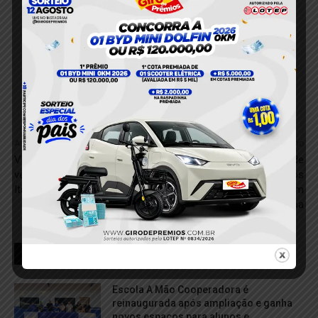
Anterior
Próximo
VÍDEO; Incêndio destrói
Mulher é presa suspeita de
veículo na Zona Rural de
tráfico de drogas após
Itaituba
acompanhamento policial em
Itaituba
RELACIONADOS
Escola A Mão Cooperadora é
reinaugurada após ampliação e ganha
novos espaços para alunos e