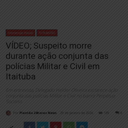
Intervenção Policial
TV PLANTÃO
VÍDEO; Suspeito morre
durante ação conjunta das
polícias Militar e Civil em
Itaituba
Em entrevista, Delegado Helder Oliveira esclarece ação
conjunta das polícias Militar e Civil no bairro Perpétuo
Socorro.
Por
Plantão 24horas News
29 de janeiro de 2026
139
0