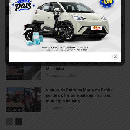
RELACIONADOS
VÍDEO; Caminhonete arrasta motocicleta
após acidente e deixa duas mulheres
feridas em Itaituba
7 de agosto de 2026
acidente
Balsa com calcário perde controle e
colide com embarcação no Porto de
Miritituba
7 de agosto de 2026
acidente
Viatura da Patrulha Maria da Penha
perde os freios e bate em muro no
município Itaituba
7 de agosto de 2026
acidente