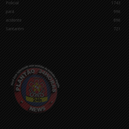
Policial
1743
pará
996
acidente
896
Santarém
721