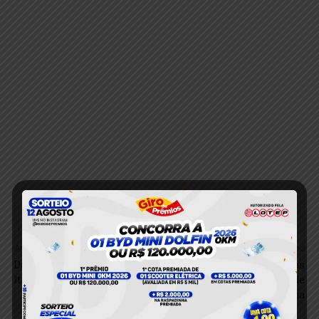
Anterior
Próximo
Dupla é presa pela PM em
Colombianas foram presas
Itaituba, no PA
com mais de 41 kg de
maconha