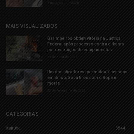
7 de agosto de 2026
MAIS VISUALIZADOS
Garimpeiros obtêm vitória na Justiça
Federal após processo contra o Ibama
por destruição de equipamentos
19 de abril de 2023
Um dos atiradores que matou 7 pessoas
em Sinop, troca tiros com o Bope e
morre
22 de fevereiro de 2023
CATEGORIAS
Itaituba
3544