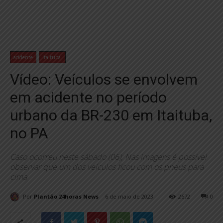
acidente
Itaituba
Vídeo: Veículos se envolvem
em acidente no período
urbano da BR-230 em Itaituba,
no PA
Caso ocorreu neste sábado (06); Nas imagens é possível
observar que um dos veículos ficou com os pneus para
cima
Por
Plantão 24horas News
6 de maio de 2023
2672
0