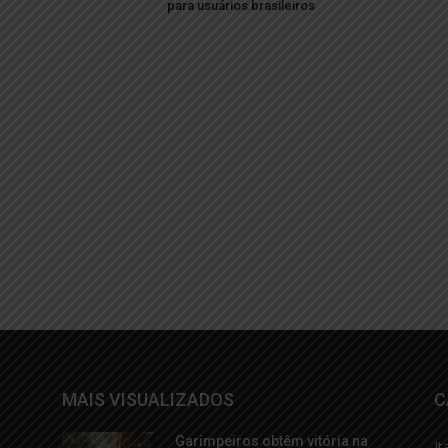
para usuários brasileiros
MAIS VISUALIZADOS
C
Garimpeiros obtêm vitória na
It