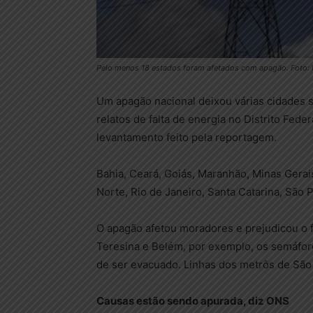
Pelo menos 18 estados foram afetados com apagão. Foto:
Um apagão nacional deixou várias cidades se
relatos de falta de energia no Distrito Fe
levantamento feito pela reportagem.
Bahia, Ceará, Goiás, Maranhão, Minas Gerai
Norte, Rio de Janeiro, Santa Catarina, São 
O apagão afetou moradores e prejudicou o 
Teresina e Belém, por exemplo, os semáforo
de ser evacuado. Linhas dos metrôs de São
Causas estão sendo apurada, diz ONS