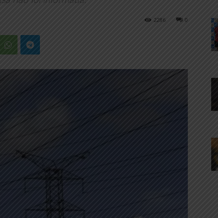
2286
0