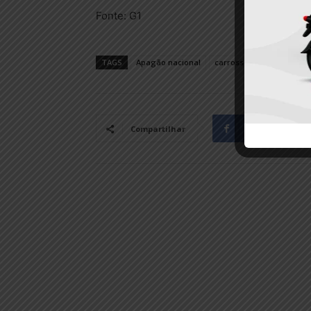
Fonte: G1
TAGS
Apagão nacional
carrossel
Facebook
Compartilhar