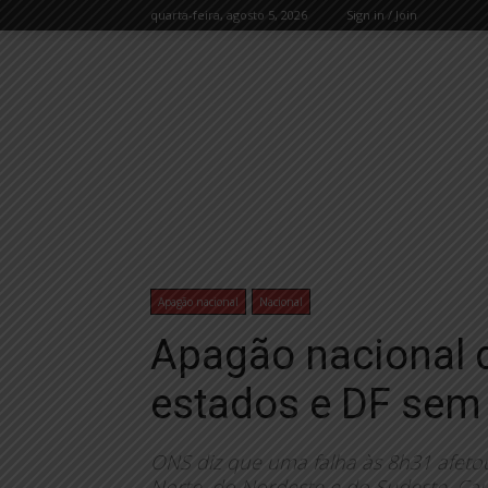
quarta-feira, agosto 5, 2026
Sign in / Join
Apagão nacional
Nacional
Apagão nacional 
estados e DF sem
ONS diz que uma falha às 8h31 afeto
Norte, do Nordeste e do Sudeste. Cau