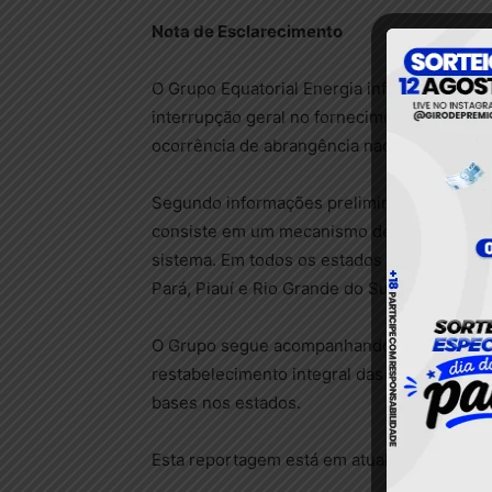
Nota de Esclarecimento
O Grupo Equatorial Energia informa que houve
interrupção geral no fornecimento de energ
ocorrência de abrangência nacional.
Segundo informações preliminares, houve a
consiste em um mecanismo de proteção da re
sistema. Em todos os estados em que há c
Pará, Piauí e Rio Grande do Sul, a normalizaç
O Grupo segue acompanhando junto ao Oper
restabelecimento integral das cargas e com
bases nos estados.
Esta reportagem está em atualização.