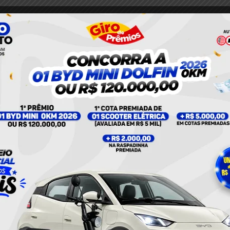
 registro, a partir das 8h31 desta terça-feira (15), de
ia em vários estados do país, provocado por uma
tuação do Esquema Regional de Alívio de Carga, que
de para tentar restringir a perda de carga no
oncessão do Grupo (Alagoas, Amapá, Maranhão, Goiás,
ão já foi iniciada.
ador Nacional do Sistema as providências para o
 equipes técnicas de prontidão em todas as suas