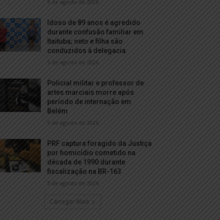
5 de agosto de 2026
Idoso de 89 anos é agredido
durante confusão familiar em
Itaituba; neto e filha são
conduzidos à delegacia
5 de agosto de 2026
Policial militar e professor de
artes marciais morre após
período de internação em
Belém
5 de agosto de 2026
PRF captura foragido da Justiça
por homicídio cometido na
década de 1990 durante
fiscalização na BR-163
5 de agosto de 2026
Carregar Mais