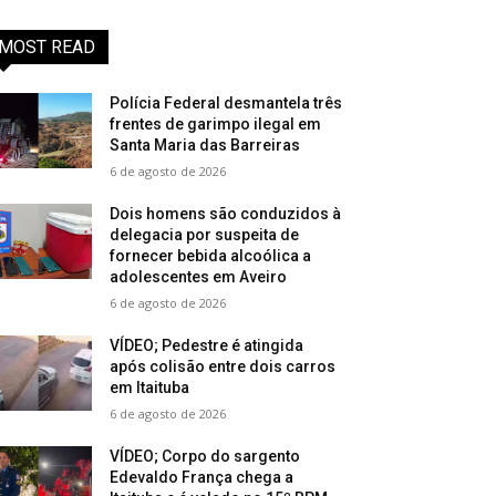
MOST READ
Polícia Federal desmantela três
frentes de garimpo ilegal em
Santa Maria das Barreiras
6 de agosto de 2026
Dois homens são conduzidos à
delegacia por suspeita de
fornecer bebida alcoólica a
adolescentes em Aveiro
6 de agosto de 2026
VÍDEO; Pedestre é atingida
após colisão entre dois carros
em Itaituba
6 de agosto de 2026
VÍDEO; Corpo do sargento
Edevaldo França chega a