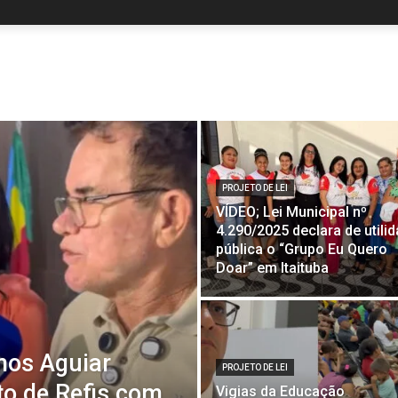
PROJETO DE LEI
VÍDEO; Lei Municipal nº
4.290/2025 declara de utili
pública o “Grupo Eu Quero
Doar” em Itaituba
mos Aguiar
PROJETO DE LEI
to de Refis com
Vigias da Educação