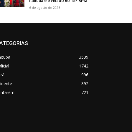
Itaituba e é velado no 15º BPM
6 de agosto de 2026
ATEGORIAS
aituba
3539
licial
1742
ará
996
idente
892
antarém
721