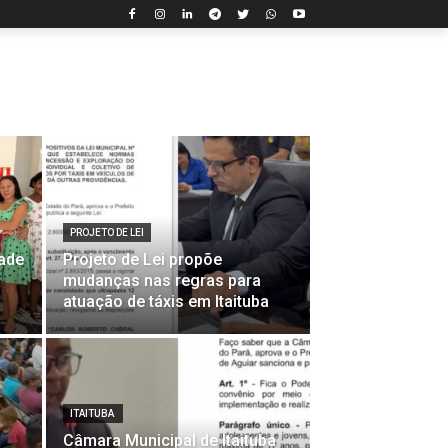
PROJETO DE LEI
dade
Projeto de Lei propõe
mudanças nas regras para
atuação de táxis em Itaituba
ITAITUBA
Câmara Municipal de Itaituba