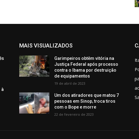
MAIS VISUALIZADOS
C
ês
Garimpeiros obtêm vitória na
It
Justiça Federal após processo
Po
contra o Ibama por destruição
de equipamentos
p
19 de abril de 2023
ac
 à
Um dos atiradores que matou 7
S
pessoas em Sinop, troca tiros
com o Bope e morre
22 de fevereiro de 2023