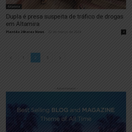
Altamira
Dupla é presa suspeita de tráfico de drogas
em Altamira
Plantão 24horas News
-
22 de março de 2024
0
1
2
3
- Advertisment -