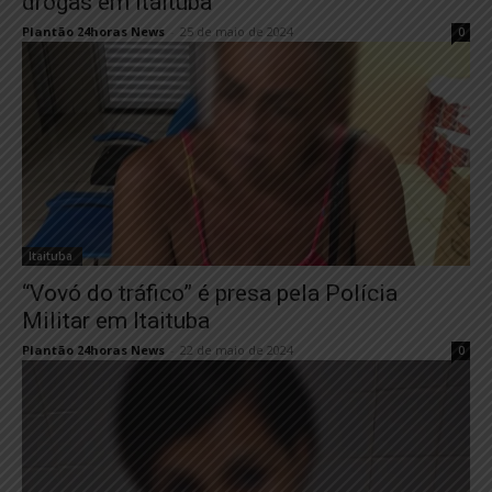
drogas em Itaituba
Plantão 24horas News
-
25 de maio de 2024
0
Itaituba
“Vovó do tráfico” é presa pela Polícia
Militar em Itaituba
Plantão 24horas News
-
22 de maio de 2024
0