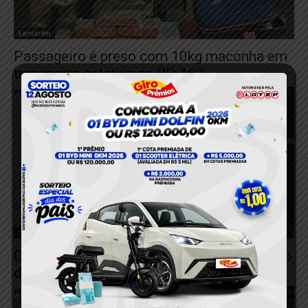
Santarém
Passageiro é preso com 10kg maconha em
transporte coletivo na BR-163
Plantão 24horas News
-
9 de maio de 2024
0
Itaituba
Casal do tráfico é preso pela PM no Distrito
de Miritituba
Plantão 24horas News
-
25 de março de 2024
0