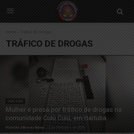
Home
Tráfico de Drogas
TRÁFICO DE DROGAS
CUIÚ-CUIÚ
Mulher é presa por tráfico de drogas na
comunidade Cuiú Cuiú, em Itaituba
Plantão 24horas News
-
5 de fevereiro de 2026