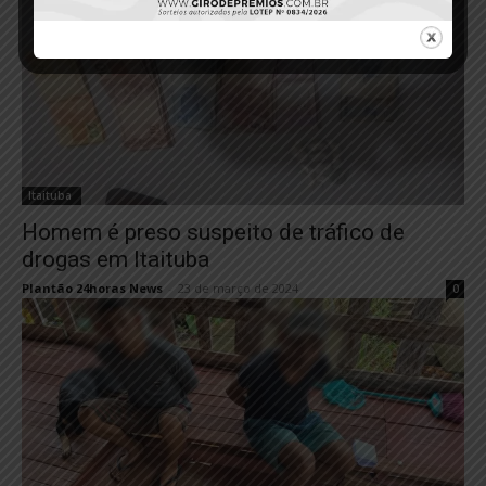
Itaituba
Homem é preso suspeito de tráfico de
drogas em Itaituba
Plantão 24horas News
-
23 de março de 2024
0