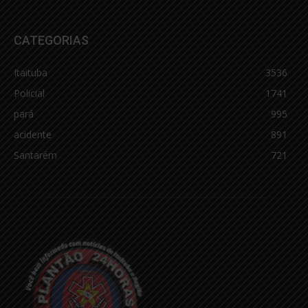
CATEGORIAS
Itaituba
3536
Policial
1741
pará
995
acidente
891
Santarém
721