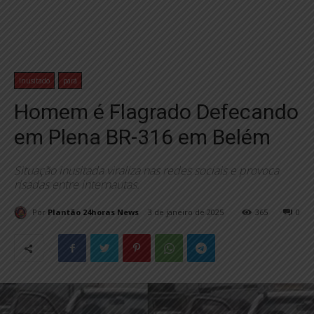
Inusitado
pará
Homem é Flagrado Defecando
em Plena BR-316 em Belém
Situação inusitada viraliza nas redes sociais e provoca
risadas entre internautas.
Por
Plantão 24horas News
3 de janeiro de 2025
365
0