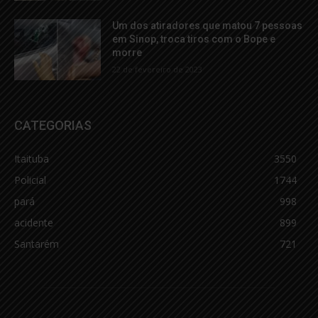
Um dos atiradores que matou 7 pessoas
em Sinop, troca tiros com o Bope e
morre
22 de fevereiro de 2023
CATEGORIAS
Itaituba
3550
Policial
1744
pará
998
acidente
899
Santarém
721