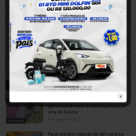
Anterior
Próximo
Roubo a Mão Armada em
Até 7 de janeiro há
Lava-Jato em Santarém:
descontos especiais para
Dois Celulares São Levados
IPVA de veículos com final de
placas 01 a 31
RELACIONADOS
Homem morre após cair de
aproximadamente 5 metros próximo à
orla de Tucuruí
8 de agosto de 2026
Fatalidade
Pará registra redução de 26% na área