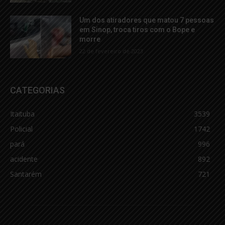
Um dos atiradores que matou 7 pessoas
em Sinop, troca tiros com o Bope e
morre
22 de fevereiro de 2023
CATEGORIAS
Itaituba
3539
Policial
1742
pará
996
acidente
892
Santarém
721