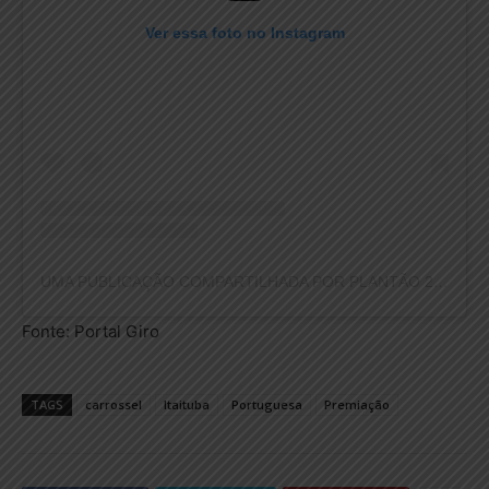
Ver essa foto no Instagram
UMA PUBLICAÇÃO COMPARTILHADA POR PLANTÃO 24HORAS NEWS (@PLANTAO24HORASNEWS)
Fonte: Portal Giro
TAGS
carrossel
Itaituba
Portuguesa
Premiação