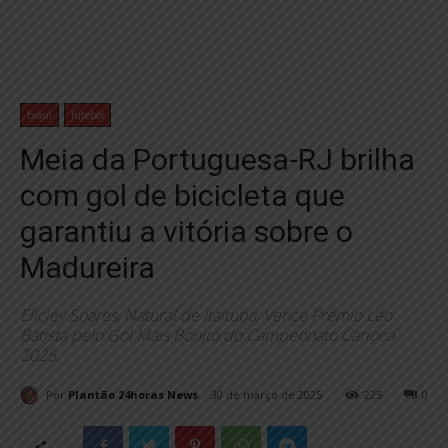
brasil
futebol
Meia da Portuguesa-RJ brilha
com gol de bicicleta que
garantiu a vitória sobre o
Madureira
Elicley Soares, Natural de Itaituba, Vence Prêmio Léo
Batista pelo Gol Mais Bonito do Campeonato Carioca
2025.
Por
Plantão 24horas News
30 de março de 2025
225
0