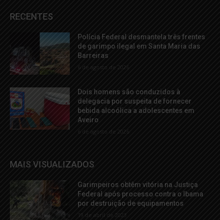
RECENTES
Polícia Federal desmantela três frentes
de garimpo ilegal em Santa Maria das
Barreiras
6 de agosto de 2026
Dois homens são conduzidos à
delegacia por suspeita de fornecer
bebida alcoólica a adolescentes em
Aveiro
6 de agosto de 2026
MAIS VISUALIZADOS
Garimpeiros obtêm vitória na Justiça
Federal após processo contra o Ibama
por destruição de equipamentos
19 de abril de 2023