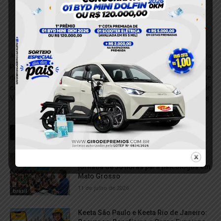
Anterior
Próximo
Polícia Militar Salva Criança
Naufrágio de Embarcação no
de 2 Anos que se Engasgou
Rio Amazonas Durante
com Comida em Ananindeua;
Transferência de
Vídeo
Passageiros e Mercadorias
RELACIONADOS
SINDPSI-MT amplia mobilização pela
jornada de 30 horas para psicólogos em
Mato Grosso
11 de julho de 2026
brasil
Keeta São Paulo e Keeta Rio de Janeiro: