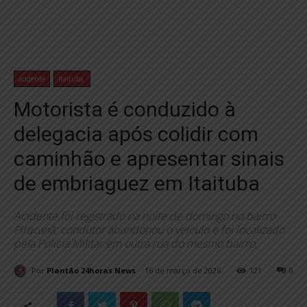
acidente
Itaituba
Motorista é conduzido à
delegacia após colidir com
caminhão e apresentar sinais
de embriaguez em Itaituba
Acidente foi registrado na noite de domingo no bairro
Piracanã; condutor abandonou o veículo e foi localizado
pela Polícia Militar em outra rua do mesmo bairro.
Por
Plantão 24horas News
16 de março de 2026
121
0