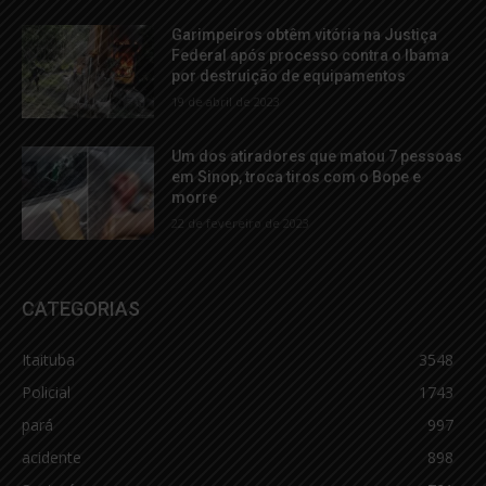
Garimpeiros obtêm vitória na Justiça
Federal após processo contra o Ibama
por destruição de equipamentos
19 de abril de 2023
Um dos atiradores que matou 7 pessoas
em Sinop, troca tiros com o Bope e
morre
22 de fevereiro de 2023
CATEGORIAS
Itaituba
3548
Policial
1743
pará
997
acidente
898