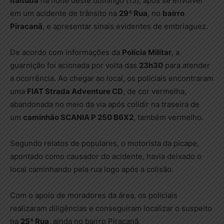
Itaituba
na noite deste domingo (15), após se envolver
em um acidente de trânsito na
29ª Rua
, no
bairro
Piracanã
, e apresentar sinais evidentes de embriaguez.
De acordo com informações da
Polícia Militar
, a
guarnição foi acionada por volta das
23h30
para atender
a ocorrência. Ao chegar ao local, os policiais encontraram
uma
FIAT Strada Adventure CD
, de cor vermelha,
abandonada no meio da via após colidir na traseira de
um
caminhão SCANIA P 250 B6X2
, também vermelho.
Segundo relatos de populares, o motorista da picape,
apontado como causador do acidente, havia deixado o
local caminhando pela rua logo após a colisão.
Com o apoio de moradores da área, os policiais
realizaram diligências e conseguiram localizar o suspeito
na
25ª Rua
, ainda no bairro Piracanã.