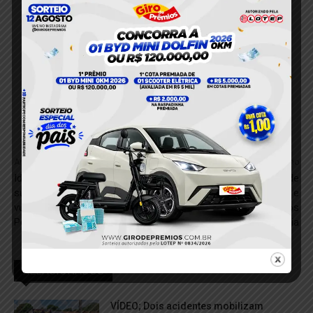
Anterior
Próximo
Idoso de 76 anos é preso
VÍDEO; Jovem é acusado de
suspeito de estupro de
furtar duas roçadeiras e
vulnerável na zona rural de
população recupera objetos
Porto de Moz
em Medicilândia
RELACIONADOS
VÍDEO; Dois acidentes mobilizam