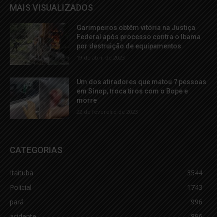
MAIS VISUALIZADOS
Garimpeiros obtêm vitória na Justiça
Federal após processo contra o Ibama
por destruição de equipamentos
19 de abril de 2023
Um dos atiradores que matou 7 pessoas
em Sinop, troca tiros com o Bope e
morre
22 de fevereiro de 2023
CATEGORIAS
Itaituba
3544
Policial
1743
pará
996
acidente
896