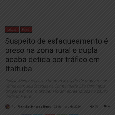
Itaituba
Policial
Suspeito de esfaqueamento é
preso na zona rural e dupla
acaba detida por tráfico em
Itaituba
Polícia Militar localizou homem acusado de tentar matar
vítima com seis facadas na Comunidade São Domingos;
drogas e dinheiro também foram apreendidos no bairro
Wirland Freire.
Por
Plantão 24horas News
25 de maio de 2026
70
0