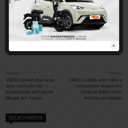
Anterior
Próximo
VÍDEO; Homem fica ferido
VÍDEO; Colisão entre carro e
após confusão nas
motocicleta deixa jovem
proximidades da Praia do
ferida no Bairro Santo
Mangal, em Tucuruí
Antônio, em Itaituba
RELACIONADOS