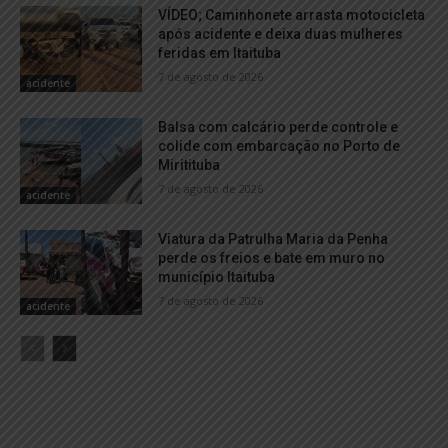
VÍDEO; Caminhonete arrasta motocicleta
após acidente e deixa duas mulheres
feridas em Itaituba
7 de agosto de 2026
acidente
Balsa com calcário perde controle e
colide com embarcação no Porto de
Miritituba
7 de agosto de 2026
acidente
Viatura da Patrulha Maria da Penha
perde os freios e bate em muro no
município Itaituba
7 de agosto de 2026
acidente