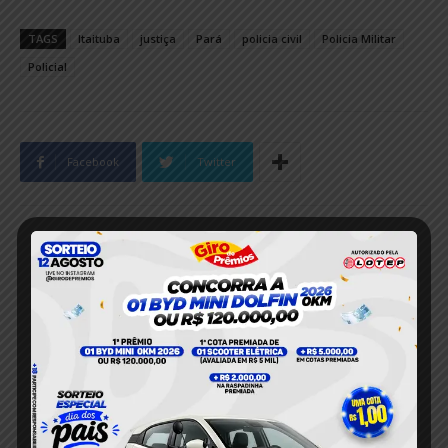
TAGS
Itaituba
justiça
Pará
policia civil
Policia Militar
Policial
Facebook
Twitter