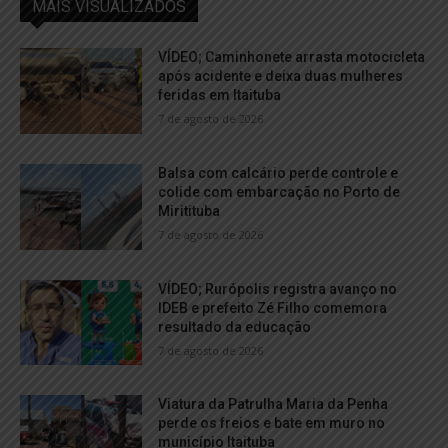
MAIS VISUALIZADOS
VÍDEO; Caminhonete arrasta motocicleta
após acidente e deixa duas mulheres
feridas em Itaituba
7 de agosto de 2026
Balsa com calcário perde controle e
colide com embarcação no Porto de
Miritituba
7 de agosto de 2026
VÍDEO; Rurópolis registra avanço no
IDEB e prefeito Zé Filho comemora
resultado da educação
7 de agosto de 2026
Viatura da Patrulha Maria da Penha
perde os freios e bate em muro no
município Itaituba