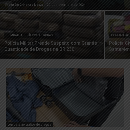
Plantão 24horas News
-
22 de novembro de 2024
COMBATE AO TRÁFICO DE DROGAS
COMBATE AO 
Polícia Militar Prende Suspeito com Grande
Polícia C
Quantidade de Drogas na BR 230
Santarém
combate ao tráfico de drogas