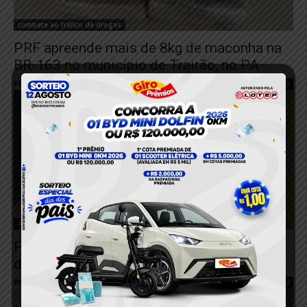
combate ao tráfico de drogas
PRF apreende mais de 8kg de maconha na
BR-163 no município de Trairão, no PA
Plantão 24horas News
-
6 de março de 2024
0
Altamira
PRF apreende maconha em micro-ônibus
durante fiscalização em Altamira, no PA
Plantão 24horas News
-
4 de março de 2024
0