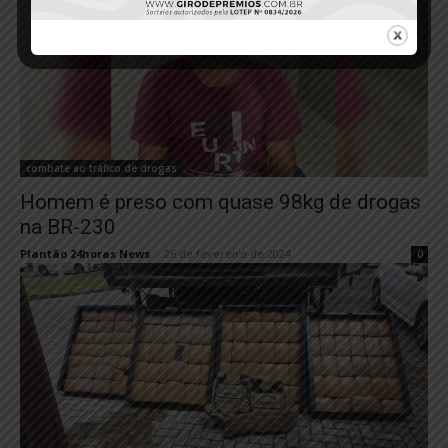
combate ao tráfico de drogas
Homem é preso com quase 98kg de drogas
na BR-230
Plantão 24horas News
-
26 de fevereiro de 2024
0