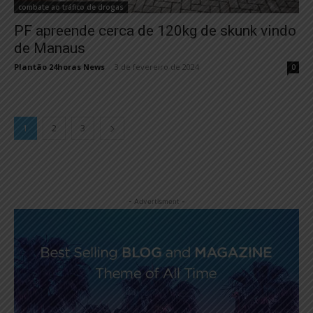
combate ao tráfico de drogas
PF apreende cerca de 120kg de skunk vindo
de Manaus
Plantão 24horas News
-
3 de fevereiro de 2024
0
1
2
3
- Advertisment -