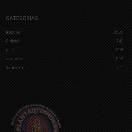
CATEGORIAS
Itaituba
3539
Policial
1742
pará
996
acidente
892
Santarém
721