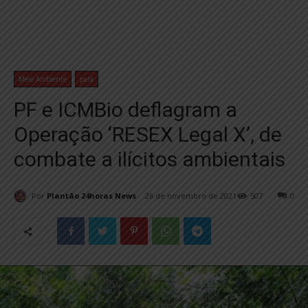
Meio Ambiente
pará
PF e ICMBio deflagram a
Operação ‘RESEX Legal X’, de
combate a ilícitos ambientais
Por
Plantão 24horas News
26 de novembro de 2021
507
0