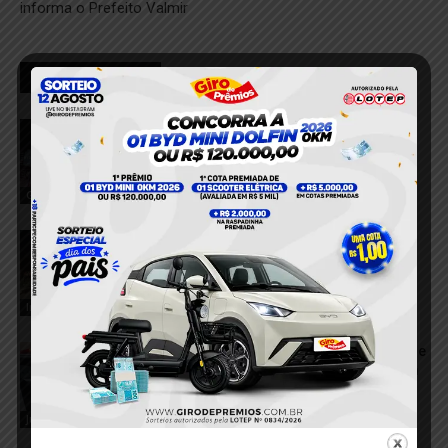
informa o Prefeito Valmir
RELACIONADOS
Polícia Federal desmantela três frentes
de garimpo ilegal em Santa Maria das
Barreiras
6 de agosto de 2026
Garimpo Ilegal
VÍDEO; Série de incêndios assusta
moradores e mobiliza equipes de
emergência em Tucuruí
5 de agosto de 2026
Incêndio
VÍDEO; Foragido do sistema prisional de
Mato Grosso é recapturado pela PM em
Tucuruí
5 de agosto de 2026
Justiça