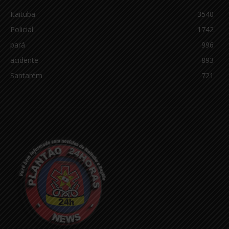
Itaituba
3540
Policial
1742
pará
996
acidente
893
Santarém
721