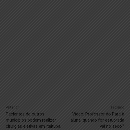
Anterior
Próximo
Pacientes de outros
Vídeo: Professor do Pará à
municípios podem realizar
aluna: quando for estuprada
cirurgias eletivas em Itaituba,
vai no seco?