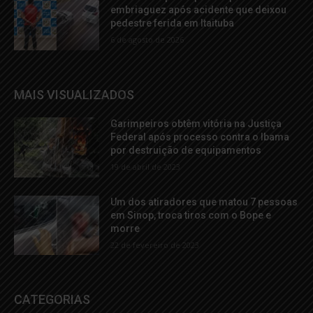
embriaguez após acidente que deixou
pedestre ferida em Itaituba
6 de agosto de 2026
MAIS VISUALIZADOS
Garimpeiros obtêm vitória na Justiça
Federal após processo contra o Ibama
por destruição de equipamentos
19 de abril de 2023
Um dos atiradores que matou 7 pessoas
em Sinop, troca tiros com o Bope e
morre
22 de fevereiro de 2023
CATEGORIAS