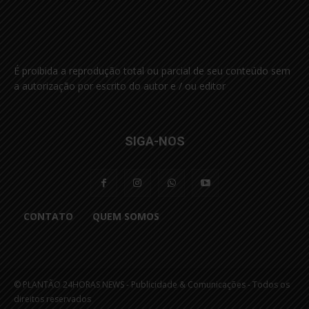
É proibida a reprodução total ou parcial de seu conteúdo sem
a autorização por escrito do autor e / ou editor
SIGA-NOS
CONTATO
QUEM SOMOS
© PLANTÃO 24HORAS NEWS - Publicidade & Comunicações - Todos os
direitos reservados