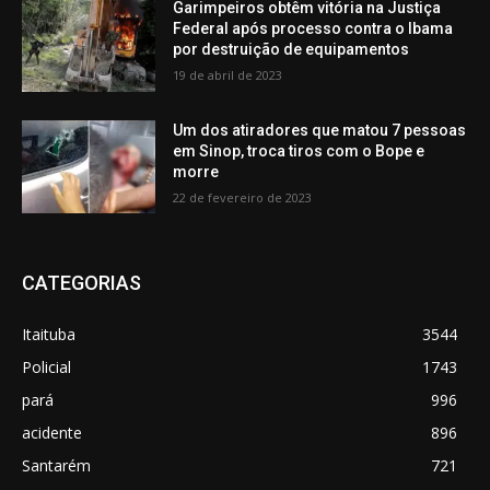
Garimpeiros obtêm vitória na Justiça
Federal após processo contra o Ibama
por destruição de equipamentos
19 de abril de 2023
Um dos atiradores que matou 7 pessoas
em Sinop, troca tiros com o Bope e
morre
22 de fevereiro de 2023
CATEGORIAS
Itaituba
3544
Policial
1743
pará
996
acidente
896
Santarém
721